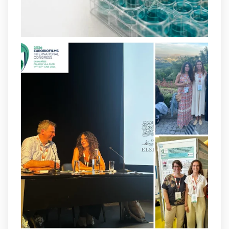
https://www.frontiersin.org/journals/cellular-
and-infection-...
2
4
X
arpbigidisba
@arpbigidisba
·
8 Jul
Our latest publication on dual β-lactam
therapy for the treatment of multidrug-
resistant P. aeruginosa infections is now
available.This work is the result of a
collaborative effort between
@idisbaib
,
@SonEspases
, and Prof. Cornelia
Landersdorfer’s group at Monash
University, AUS.
1
3
X