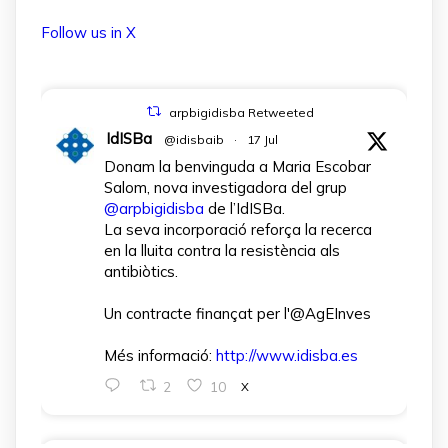
Follow us in X
arpbigidisba Retweeted
IdISBa
@idisbaib
·
17 Jul
Donam la benvinguda a Maria Escobar
Salom, nova investigadora del grup
@arpbigidisba
de l’IdISBa.
La seva incorporació reforça la recerca
en la lluita contra la resistència als
antibiòtics.
Un contracte finançat per l'@AgEInves
Més informació:
http://www.idisba.es
2
10
X