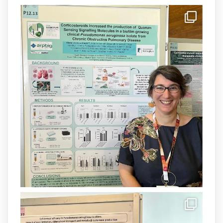
arpbigidisba Retweeted
IdISBa
@idisbaib
·
8 Jul
Donam la benvinguda a Isabel Maria
Barceló Munar, nova investigadora del
grup
@arpbigidisba
a l’#IdISBa.
Un contracte cofinançat per
@SaludISCIII
i la Unió Europea.
Més informació:
http://www.idisba.es
1
3
X
Load More