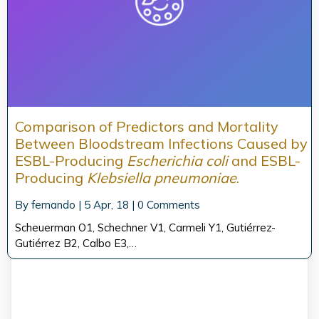
Comparison of Predictors and Mortality
Between Bloodstream Infections Caused by
ESBL-Producing
Escherichia coli
and ESBL-
Producing
Klebsiella pneumoniae
.
By
fernando
|
5
Apr, 18
|
0 Comments
Scheuerman O1, Schechner V1, Carmeli Y1, Gutiérrez-
Gutiérrez B2, Calbo E3,…