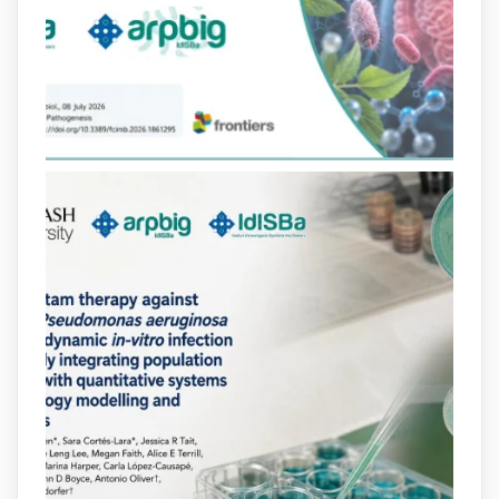
poc habitual de dos antibiòtics β-
lactàmics pot eliminar de manera molt
eficient Pseudomonas aeruginosa alhora
que en retarda l'aparició de resistències
https://www.infosalut.com/investigacio/estudis-
i-projectes/1...
https://hdl.handle.net/20.500.13003/27702
2
2
X
arpbigidisba
@arpbigidisba
·
10 Jul
Our new review explores how hormones,
neurotransmitters, drugs, and other
molecules can influence bacterial
behavior. Some can even enhance
bacterial virulence, highlighting new
opportunities to combat bacterial
infections.
@idisbaib