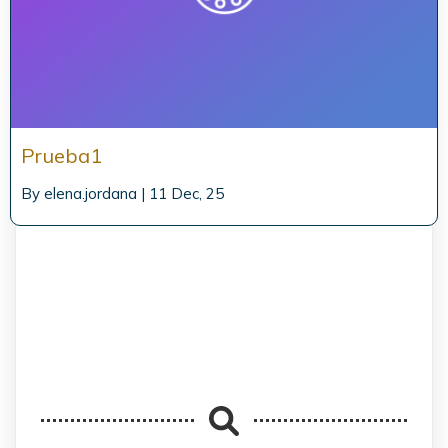
Prueba1
By
elena.jordana
|
11
Dec, 25