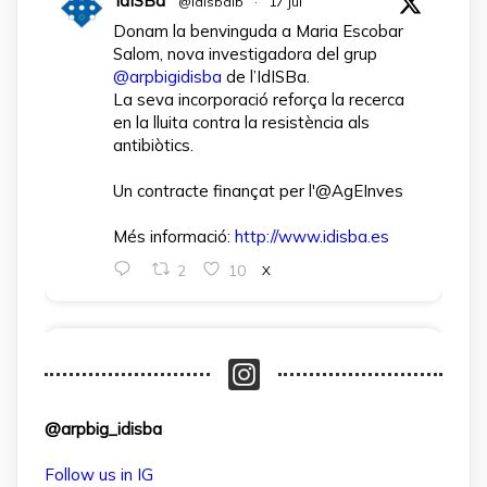
IdISBa
@idisbaib
·
17 Jul
Donam la benvinguda a Maria Escobar
Salom, nova investigadora del grup
@arpbigidisba
de l’IdISBa.
La seva incorporació reforça la recerca
en la lluita contra la resistència als
antibiòtics.
Un contracte finançat per l'@AgEInves
Més informació:
http://www.idisba.es
2
10
X
arpbigidisba Retweeted
IdISBa
@idisbaib
·
1 Apr
L’IdISBa dona la benvinguda a Daniela
@arpbig_idisba
Salazar Londoño, que s’incorpora gràcies
a un contracte finançat pel MICIU- AEI
Follow us in IG
dins el projecte CNS2024‑154597.