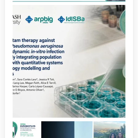
https://hdl.handle.net/20.500.13003/27702
2
2
X
arpbigidisba
@arpbigidisba
·
10 Jul
Our new review explores how hormones,
neurotransmitters, drugs, and other
molecules can influence bacterial
behavior. Some can even enhance
bacterial virulence, highlighting new
opportunities to combat bacterial
infections.
@idisbaib
https://www.frontiersin.org/journals/cellular-
and-infection-...
2
4
X