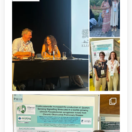
arpbigidisba
@arpbigidisba
·
8 Jul
Our latest publication on dual β-lactam
therapy for the treatment of multidrug-
resistant P. aeruginosa infections is now
available.This work is the result of a
collaborative effort between
@idisbaib
,
@SonEspases
, and Prof. Cornelia
Landersdorfer’s group at Monash
University, AUS.
1
3
X
arpbigidisba Retweeted
IdISBa
@idisbaib
·
8 Jul
Donam la benvinguda a Isabel Maria
Barceló Munar, nova investigadora del
grup
@arpbigidisba
a l’#IdISBa.