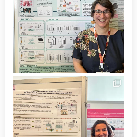
Un contracte cofinançat per
@SaludISCIII
i la Unió Europea.
Més informació:
http://www.idisba.es
1
3
X
Load More