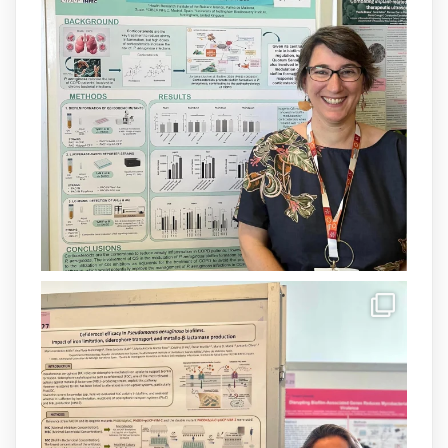
grup
@arpbigidisba
a l’#IdISBa.
Un contracte cofinançat per
@SaludISCIII
i la Unió Europea.
Més informació:
http://www.idisba.es
1
3
X
Load More