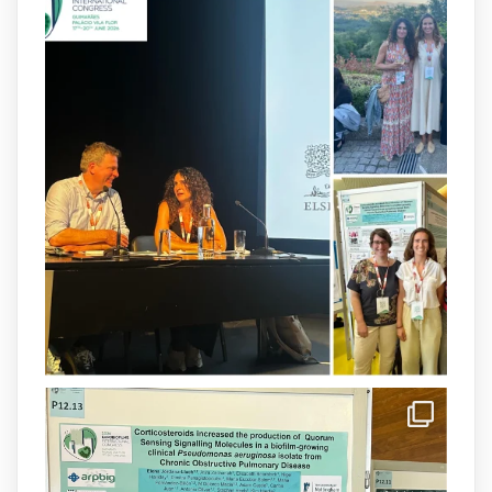
arpbigidisba
@arpbigidisba
·
8 Jul
Our latest publication on dual β-lactam
therapy for the treatment of multidrug-
resistant P. aeruginosa infections is now
available.This work is the result of a
collaborative effort between
@idisbaib
,
@SonEspases
, and Prof. Cornelia
Landersdorfer’s group at Monash
University, AUS.
1
3
X
arpbigidisba Retweeted
IdISBa
@idisbaib
·
8 Jul
Donam la benvinguda a Isabel Maria
Barceló Munar, nova investigadora del