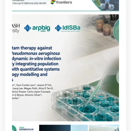
i-projectes/1...
https://hdl.handle.net/20.500.13003/27702
2
2
X
arpbigidisba
@arpbigidisba
·
10 Jul
Our new review explores how hormones,
neurotransmitters, drugs, and other
molecules can influence bacterial
behavior. Some can even enhance
bacterial virulence, highlighting new
opportunities to combat bacterial
infections.
@idisbaib
https://www.frontiersin.org/journals/cellular-
and-infection-...
2
4
X