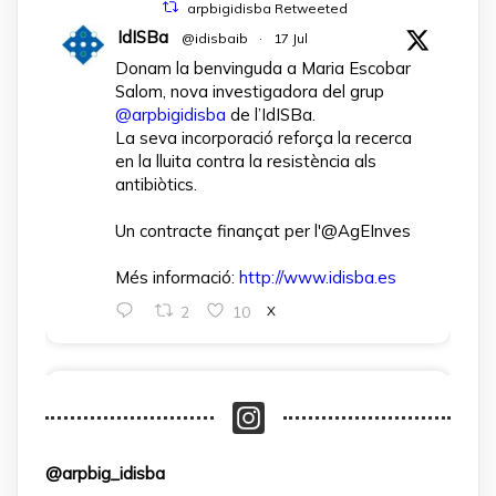
arpbigidisba Retweeted
IdISBa
@idisbaib
·
17 Jul
Donam la benvinguda a Maria Escobar
Salom, nova investigadora del grup
@arpbigidisba
de l’IdISBa.
La seva incorporació reforça la recerca
en la lluita contra la resistència als
antibiòtics.
Un contracte finançat per l'@AgEInves
Més informació:
http://www.idisba.es
2
10
X
arpbigidisba Retweeted
IdISBa
@idisbaib
·
1 Apr
L’IdISBa dona la benvinguda a Daniela
@arpbig_idisba
Salazar Londoño, que s’incorpora gràcies