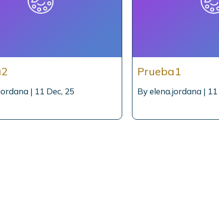
a2
Prueba1
.jordana
|
11
Dec, 25
By
elena.jordana
|
11