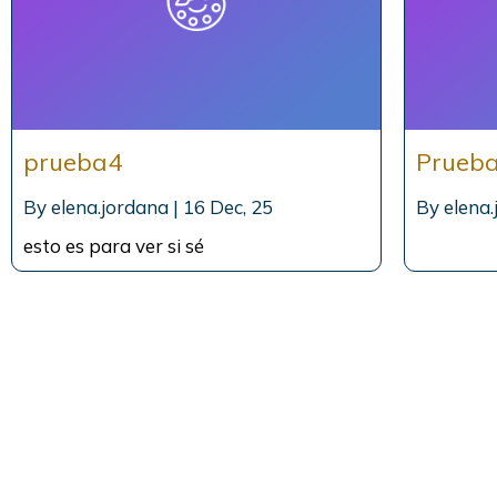
prueba4
Prueb
By
elena.jordana
|
16
Dec, 25
By
elena
esto es para ver si sé