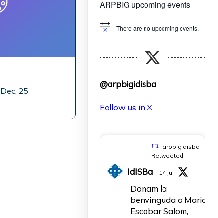
ARPBIG upcoming events
There are no upcoming events.
Notice
@arpbigidisba
Dec, 25
Follow us in X
arpbigidisba
Retweeted
IdISBa
17 Jul
Donam la
benvinguda a Maria
Escobar Salom,