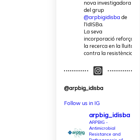
nova investigadora
del grup
@arpbigidisba
de
l’IdISBa.
La seva
incorporació reforça
la recerca en la lluita
contra la resistència
als antibiòtics.
Un contracte
finançat per
@arpbig_idisba
l'@AgEInves
Follow us in IG
Més informació:
http://www.idisba.es
arpbig_idisba
2
ARPBIG -
Antimicrobial
10
X
Resistance and
Pathogenesis of