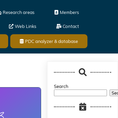
Research areas
Members
Web Links
Contact
PDC analyzer & database
Search
Se