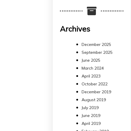
Més informació:
http://www.idisba.es
2
4
Archives
X
December 2025
September 2025
arpbigidisba
June 2025
Retweeted
March 2024
Bibliosalut
13 Jul
April 2023
October 2022
#PublicaSalutIB
December 2019
@idisbaib
ha participa
August 2019
en un estudi sobre co
July 2019
una combinació poc
habitual de dos
June 2019
antibiòtics β-lactàmics
April 2019
pot eliminar de maner