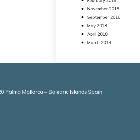
February 2019
molt eficient
November 2018
Pseudomonas
September 2018
aeruginosa alhora que
May 2018
en retarda l'aparició d
resistències
April 2018
https://www.infosalut.
March 2018
i-projectes/1...
https://hdl.handle.net
2
2
X
0 Palma Mallorca – Balearic Islands Spain
arpbigidisba
10 Jul
Our new review
explores how
hormones,