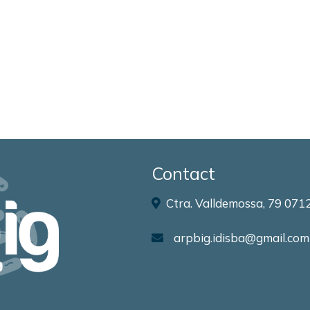
Contact
Ctra. Valldemossa, 79 0712
arpbig.idisba@gmail.com