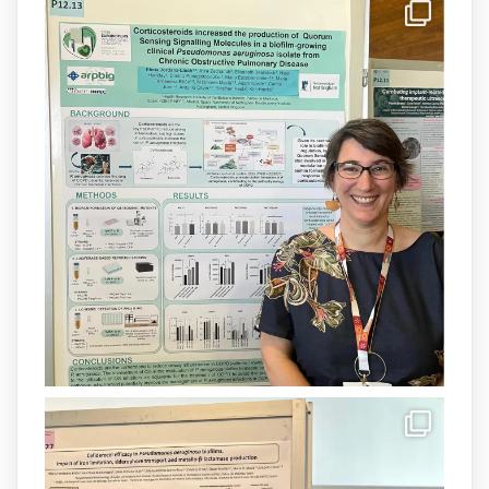
IdISBa
@idisbaib
·
8 Jul
Donam la benvinguda a Isabel Maria
Barceló Munar, nova investigadora del
grup
@arpbigidisba
a l’#IdISBa.
Un contracte cofinançat per
@SaludISCIII
i la Unió Europea.
Més informació:
http://www.idisba.es
1
3
X
Load More