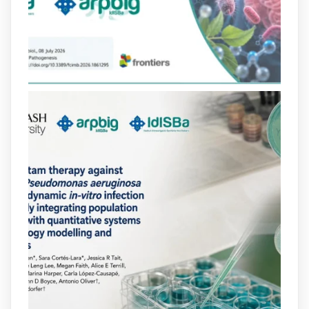
lactàmics pot eliminar de manera molt
eficient Pseudomonas aeruginosa alhora
que en retarda l'aparició de resistències
https://www.infosalut.com/investigacio/estudis-
i-projectes/1...
https://hdl.handle.net/20.500.13003/27702
2
2
X
arpbigidisba
@arpbigidisba
·
10 Jul
Our new review explores how hormones,
neurotransmitters, drugs, and other
molecules can influence bacterial
behavior. Some can even enhance
bacterial virulence, highlighting new
opportunities to combat bacterial
infections.
@idisbaib
https://www.frontiersin.org/journals/cellular-