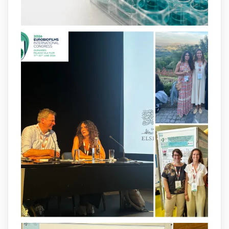
and-infection-...
2
4
X
arpbigidisba
@arpbigidisba
·
8 Jul
Our latest publication on dual β-lactam
therapy for the treatment of multidrug-
resistant P. aeruginosa infections is now
available.This work is the result of a
collaborative effort between
@idisbaib
,
@SonEspases
, and Prof. Cornelia
Landersdorfer’s group at Monash
University, AUS.
1
3
X
arpbigidisba Retweeted