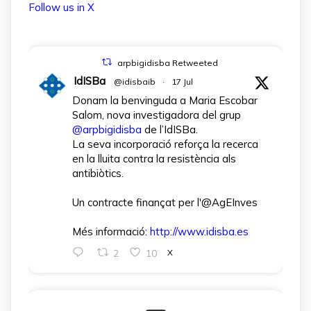
Follow us in X
arpbigidisba Retweeted
IdISBa
@idisbaib
·
17 Jul
Donam la benvinguda a Maria Escobar
Salom, nova investigadora del grup
@arpbigidisba
de l’IdISBa.
La seva incorporació reforça la recerca
en la lluita contra la resistència als
antibiòtics.
Un contracte finançat per l'@AgEInves
Més informació:
http://www.idisba.es
2
10
X
arpbigidisba Retweeted