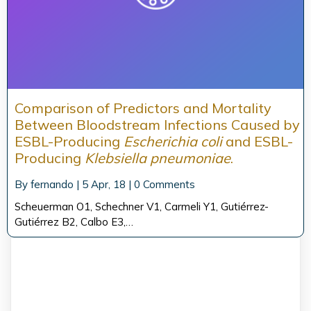
Comparison of Predictors and Mortality
Between Bloodstream Infections Caused by
ESBL-Producing
Escherichia coli
and ESBL-
Producing
Klebsiella pneumoniae
.
By
fernando
|
5
Apr, 18
|
0 Comments
Scheuerman O1, Schechner V1, Carmeli Y1, Gutiérrez-
Gutiérrez B2, Calbo E3,…