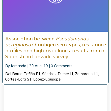
Association between
Pseudomonas
aeruginosa
O-antigen serotypes, resistance
profiles and high-risk clones: results from a
Spanish nationwide survey.
By
fernando
|
29
Aug, 19
|
0 Comments
Del Barrio-Tofiño E1, Sánchez-Diener I1, Zamorano L1,
Cortes-Lara S1, López-Causapé…