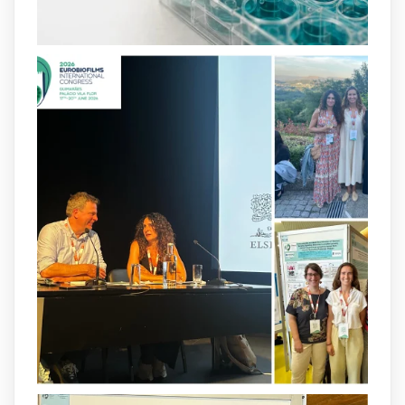
and-infection-...
2
4
X
arpbigidisba
@arpbigidisba
·
8 Jul
Our latest publication on dual β-lactam
therapy for the treatment of multidrug-
resistant P. aeruginosa infections is now
available.This work is the result of a
collaborative effort between
@idisbaib
,
@SonEspases
, and Prof. Cornelia
Landersdorfer’s group at Monash
University, AUS.
1
3
X
arpbigidisba Retweeted