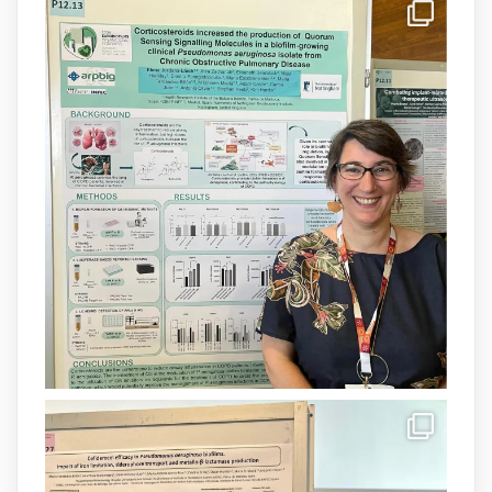
IdISBa
@idisbaib
·
8 Jul
Donam la benvinguda a Isabel Maria
Barceló Munar, nova investigadora del
grup
@arpbigidisba
a l’#IdISBa.
Un contracte cofinançat per
@SaludISCIII
i la Unió Europea.
Més informació:
http://www.idisba.es
1
3
X
Load More