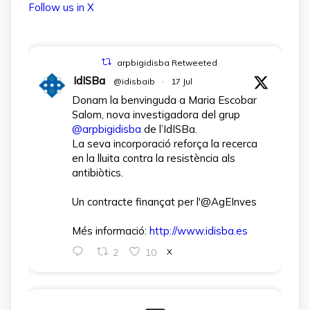
Follow us in X
arpbigidisba Retweeted
IdISBa
@idisbaib
·
17 Jul
Donam la benvinguda a Maria Escobar
Salom, nova investigadora del grup
@arpbigidisba
de l’IdISBa.
La seva incorporació reforça la recerca
en la lluita contra la resistència als
antibiòtics.
Un contracte finançat per l'@AgEInves
Més informació:
http://www.idisba.es
2
10
X
arpbigidisba Retweeted