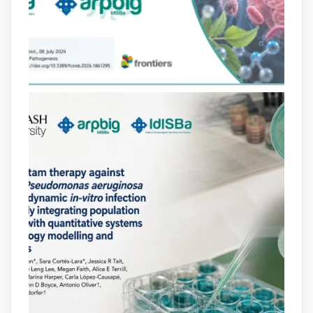
lactàmics pot eliminar de manera molt
eficient Pseudomonas aeruginosa alhora
que en retarda l'aparició de resistències
https://www.infosalut.com/investigacio/estudis-
i-projectes/1...
https://hdl.handle.net/20.500.13003/27702
2
2
X
arpbigidisba
@arpbigidisba
·
10 Jul
Our new review explores how hormones,
neurotransmitters, drugs, and other
molecules can influence bacterial
behavior. Some can even enhance
bacterial virulence, highlighting new
opportunities to combat bacterial
infections.
@idisbaib
https://www.frontiersin.org/journals/cellular-