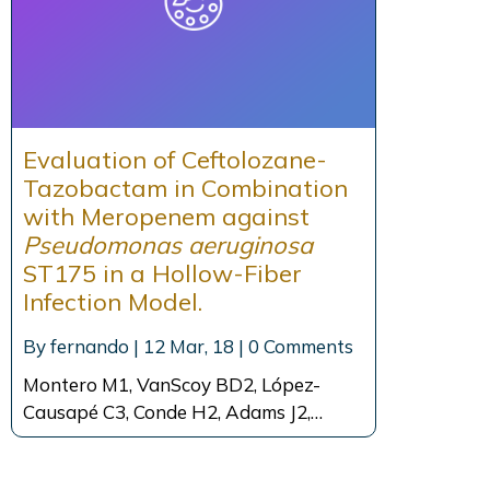
Evaluation of Ceftolozane-
Tazobactam in Combination
with Meropenem against
Pseudomonas aeruginosa
ST175 in a Hollow-Fiber
Infection Model.
By
fernando
|
12
Mar, 18
|
0 Comments
Montero M1, VanScoy BD2, López-
Causapé C3, Conde H2, Adams J2,…