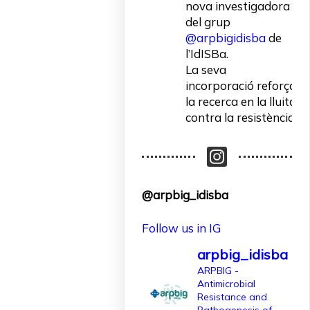
nova investigadora
del grup
@arpbigidisba
de
l’IdISBa.
La seva
incorporació reforça
la recerca en la lluita
contra la resistència
als antibiòtics.
Un contracte
finançat per
@arpbig_idisba
l'@AgEInves
Follow us in IG
Més informació:
http://www.idisba.es
arpbig_idisba
2
ARPBIG -
Antimicrobial
10
X
Resistance and
Pathogenesis of