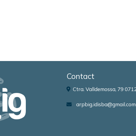
Contact
Ctra. Valldemossa, 79 0712
arpbig.idisba@gmail.com