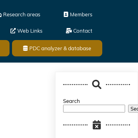
Research areas
Members
Web Links
Contact
PDC analyzer & database
Search
Se