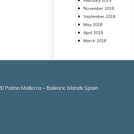
February 2019
molt eficient
November 2018
Pseudomonas
September 2018
aeruginosa alhora que
May 2018
en retarda l'aparició d
resistències
April 2018
https://www.infosalut.
March 2018
i-projectes/1...
https://hdl.handle.net
2
2
X
0 Palma Mallorca – Balearic Islands Spain
arpbigidisba
10 Jul
Our new review
explores how
hormones,