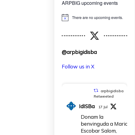
ARPBIG upcoming events
There are no upcoming events.
Notice
@arpbigidisba
Follow us in X
arpbigidisba
Retweeted
IdISBa
17 Jul
Donam la
benvinguda a Maria
Escobar Salom,