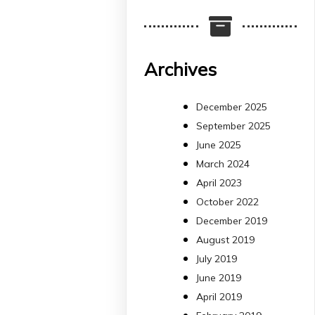
Més informació:
http://www.idisba.es
2
4
Archives
X
December 2025
September 2025
arpbigidisba
June 2025
Retweeted
March 2024
Bibliosalut
13 Jul
April 2023
October 2022
#PublicaSalutIB
December 2019
@idisbaib
ha participa
August 2019
en un estudi sobre co
July 2019
una combinació poc
habitual de dos
June 2019
antibiòtics β-lactàmics
April 2019
pot eliminar de maner