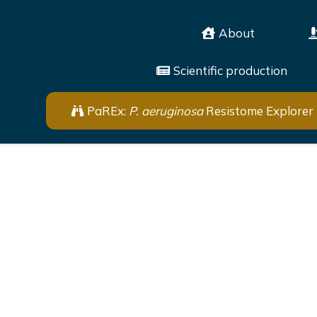
About
Scientific production
PaREx:
P. aeruginosa
Resistome Explorer