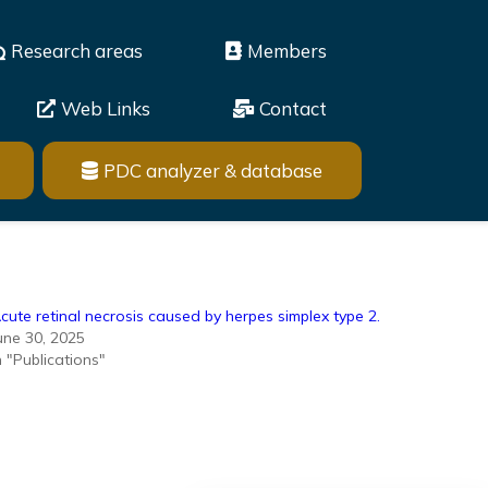
Research areas
Members
Web Links
Contact
PDC analyzer & database
cute retinal necrosis caused by herpes simplex type 2.
une 30, 2025
n "Publications"