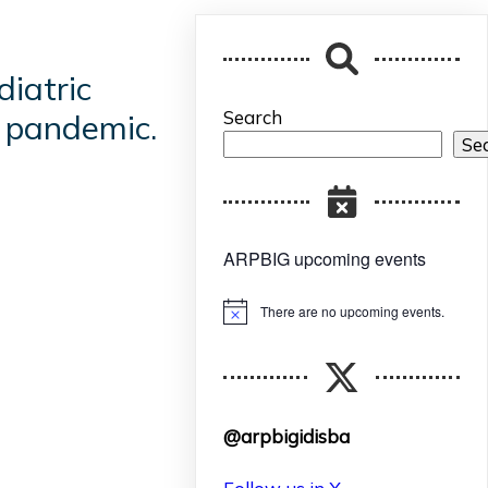
diatric
Search
2 pandemic.
Se
ARPBIG upcoming events
There are no upcoming events.
Notice
@arpbigidisba