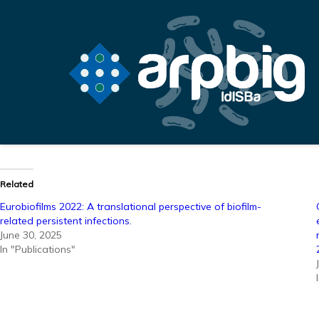
Related
Eurobiofilms 2022: A translational perspective of biofilm-
related persistent infections.
June 30, 2025
In "Publications"