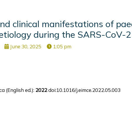
nd clinical manifestations of pae
l aetiology during the SARS-CoV-
June 30, 2025
1:05 pm
a (English ed.):
2022
doi:10.1016/j.eimce.2022.05.003