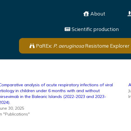
About
Scientific production
PaREx:
P. aeruginosa
Resistome Explorer
Comparative analysis of acute respiratory infections of viral
A
etiology in children under 6 months with and without
J
nirsevimab in the Balearic Islands (2022-2023 and 2023-
I
2024).
June 30, 2025
In "Publications"