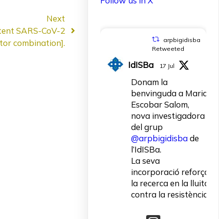
Follow us in X
Next
potent SARS-CoV-2
arpbigidisba
tor combination].
Retweeted
IdISBa
17 Jul
Donam la
benvinguda a Maria
Escobar Salom,
nova investigadora
del grup
@arpbigidisba
de
l’IdISBa.
La seva
incorporació reforça
la recerca en la lluita
contra la resistència
als antibiòtics.