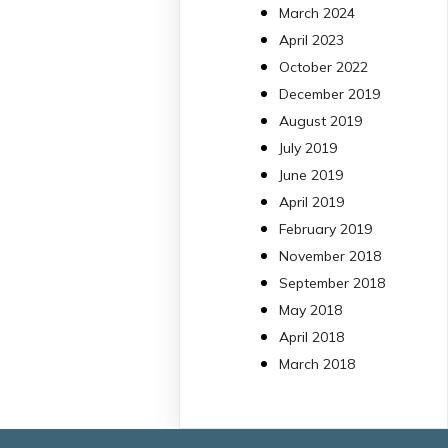
March 2024
Bibliosalut
13 Jul
April 2023
October 2022
#PublicaSalutIB
December 2019
@idisbaib
ha participa
August 2019
en un estudi sobre co
July 2019
una combinació poc
habitual de dos
June 2019
antibiòtics β-lactàmics
April 2019
pot eliminar de maner
February 2019
molt eficient
November 2018
Pseudomonas
September 2018
aeruginosa alhora que
May 2018
en retarda l'aparició d
resistències
April 2018
https://www.infosalut.
March 2018
i-projectes/1...
https://hdl.handle.net
2
2