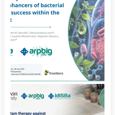
2
4
X
arpbigidisba Retweeted
Bibliosalut
@bibliosalut
·
13 Jul
#PublicaSalutIB
@idisbaib
ha participat
en un estudi sobre com una combinació
poc habitual de dos antibiòtics β-
lactàmics pot eliminar de manera molt
eficient Pseudomonas aeruginosa alhora
que en retarda l'aparició de resistències
https://www.infosalut.com/investigacio/estudis-
i-projectes/1...
https://hdl.handle.net/20.500.13003/27702
2
2
X
arpbigidisba
@arpbigidisba
·
10 Jul