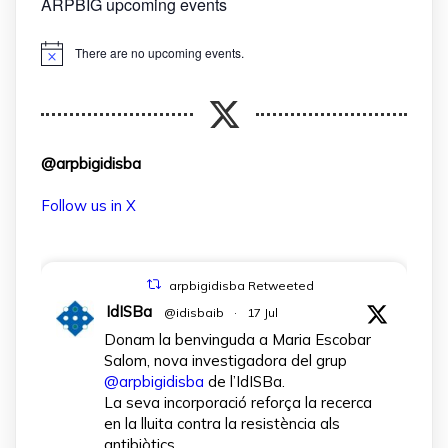
ARPBIG upcoming events
There are no upcoming events.
Notice
@arpbigidisba
Follow us in X
arpbigidisba Retweeted
IdISBa
@idisbaib
·
17 Jul
Donam la benvinguda a Maria Escobar
Salom, nova investigadora del grup
@arpbigidisba
de l’IdISBa.
La seva incorporació reforça la recerca
en la lluita contra la resistència als
antibiòtics.