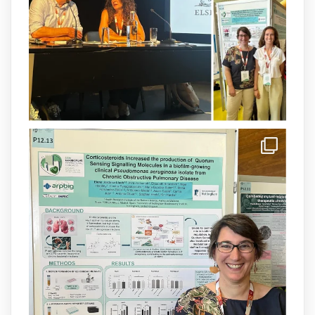
@SonEspases
, and Prof. Cornelia
Landersdorfer’s group at Monash
University, AUS.
1
3
X
arpbigidisba Retweeted
IdISBa
@idisbaib
·
8 Jul
Donam la benvinguda a Isabel Maria
Barceló Munar, nova investigadora del
grup
@arpbigidisba
a l’#IdISBa.
Un contracte cofinançat per
@SaludISCIII
i la Unió Europea.
Més informació:
http://www.idisba.es
1
3
X