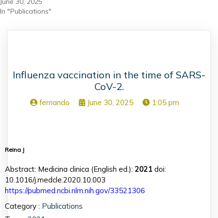
June 30, 2025
In "Publications"
Influenza vaccination in the time of SARS-
CoV-2.
fernando
June 30, 2025
1:05 pm
Reina J
Abstract: Medicina clinica (English ed.):
2021
doi:
10.1016/j.medcle.2020.10.003
https://pubmed.ncbi.nlm.nih.gov/33521306
Category :
Publications