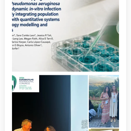
Our new review explores how hormones,
neurotransmitters, drugs, and other
molecules can influence bacterial
behavior. Some can even enhance
bacterial virulence, highlighting new
opportunities to combat bacterial
infections.
@idisbaib
https://www.frontiersin.org/journals/cellular-
and-infection-...
2
4
X
arpbigidisba
@arpbigidisba
·
8 Jul
Our latest publication on dual β-lactam
therapy for the treatment of multidrug-
resistant P. aeruginosa infections is now
available.This work is the result of a
collaborative effort between
@idisbaib
,