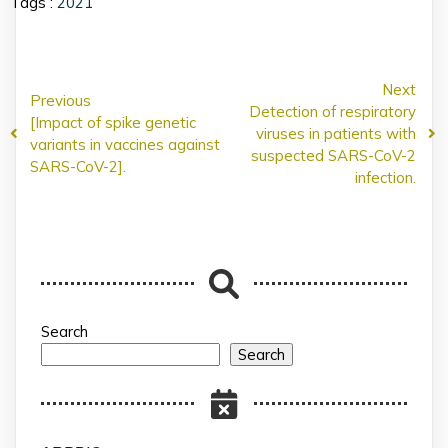
Tags :
2021
Next
Previous
Detection of respiratory
[Impact of spike genetic
viruses in patients with
variants in vaccines against
suspected SARS-CoV-2
SARS-CoV-2].
infection.
Search
Search