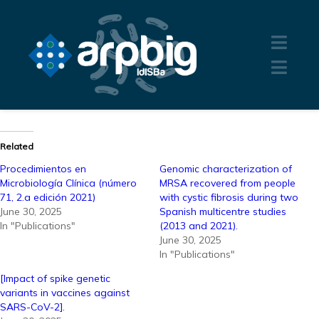
Related
Procedimientos en
Genomic characterization of
Microbiología Clínica (número
MRSA recovered from people
71, 2.a edición 2021)
with cystic fibrosis during two
June 30, 2025
Spanish multicentre studies
In "Publications"
(2013 and 2021).
June 30, 2025
In "Publications"
[Impact of spike genetic
variants in vaccines against
SARS-CoV-2].