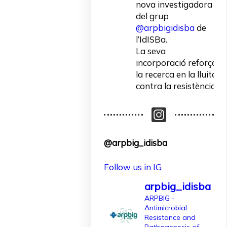
nova investigadora
del grup
@arpbigidisba
de
l’IdISBa.
La seva
incorporació reforça
la recerca en la lluita
contra la resistència
als antibiòtics.
Un contracte
finançat per
@arpbig_idisba
l'@AgEInves
Follow us in IG
Més informació:
http://www.idisba.es
arpbig_idisba
2
ARPBIG -
Antimicrobial
10
X
Resistance and
Pathogenesis of