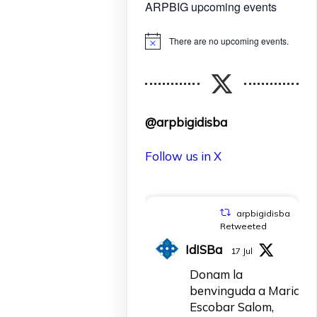
ARPBIG upcoming events
There are no upcoming events.
Notice
@arpbigidisba
Follow us in X
arpbigidisba
Retweeted
IdISBa
17 Jul
Donam la
benvinguda a Maria
Escobar Salom,