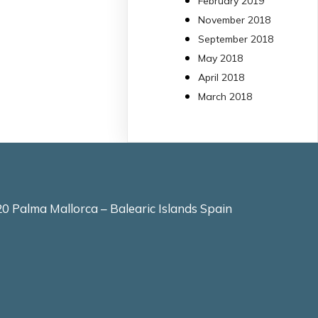
February 2019
molt eficient
November 2018
Pseudomonas
September 2018
aeruginosa alhora que
May 2018
en retarda l'aparició d
resistències
April 2018
https://www.infosalut.
March 2018
i-projectes/1...
https://hdl.handle.net
2
2
X
0 Palma Mallorca – Balearic Islands Spain
arpbigidisba
10 Jul
Our new review
explores how
hormones,