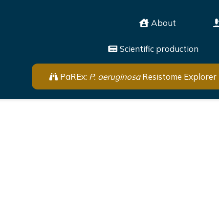
About
Scientific production
PaREx:
P. aeruginosa
Resistome Explorer