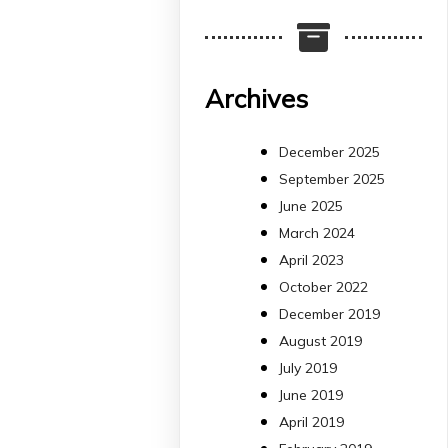
Més informació:
http://www.idisba.es
2
4
Archives
X
December 2025
September 2025
arpbigidisba
June 2025
Retweeted
March 2024
Bibliosalut
13 Jul
April 2023
October 2022
#PublicaSalutIB
December 2019
@idisbaib
ha participa
August 2019
en un estudi sobre co
July 2019
una combinació poc
habitual de dos
June 2019
antibiòtics β-lactàmics
April 2019
pot eliminar de maner