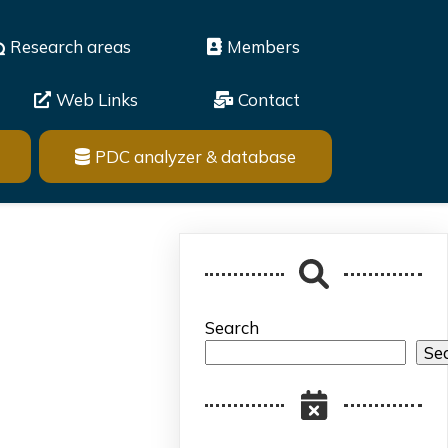
Research areas
Members
Web Links
Contact
PDC analyzer & database
Search
Se