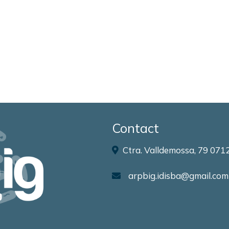
Contact
Ctra. Valldemossa, 79 0712
arpbig.idisba@gmail.com